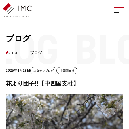
座談
ブログ
新卒
ブログ
TOP
中途
2025年4月18日
スタッフブログ
中四国支社
よく
花より団子!!【中四国支社】
イン
フェ