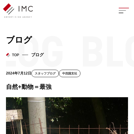
座談
ブログ
新卒
ブログ
TOP
中途
2024年7月12日
スタッフブログ
中四国支社
よく
自然+動物＝最強
イン
フェ