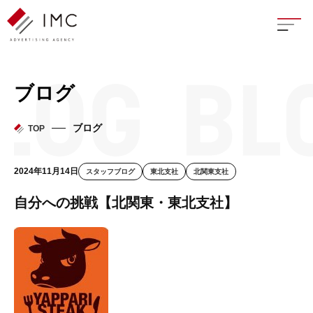
座談
ブログ
新卒
ブログ
TOP
中途
2024年11月14日
スタッフブログ
東北支社
北関東支社
よく
自分への挑戦【北関東・東北支社】
イン
フェ