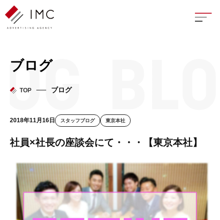
座談
ブログ
新卒
ブログ
TOP
中途
2018年11月16日
スタッフブログ
東京本社
よく
社員×社長の座談会にて・・・【東京本社】
イン
フェ