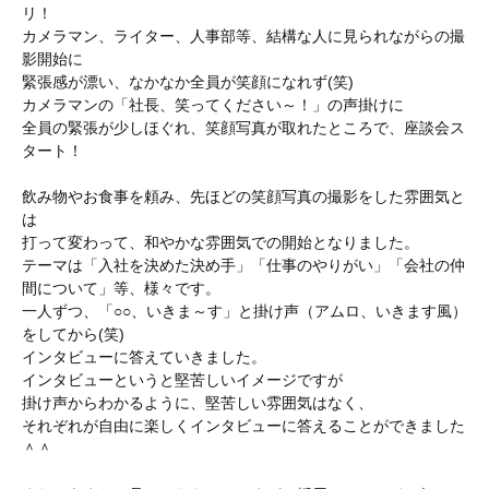
リ！
カメラマン、ライター、人事部等、結構な人に見られながらの撮
影開始に
緊張感が漂い、なかなか全員が笑顔になれず(笑)
カメラマンの「社長、笑ってください～！」の声掛けに
全員の緊張が少しほぐれ、笑顔写真が取れたところで、座談会ス
タート！
飲み物やお食事を頼み、先ほどの笑顔写真の撮影をした雰囲気と
は
打って変わって、和やかな雰囲気での開始となりました。
テーマは「入社を決めた決め手」「仕事のやりがい」「会社の仲
間について」等、様々です。
一人ずつ、「○○、いきま～す」と掛け声（アムロ、いきます風）
をしてから(笑)
インタビューに答えていきました。
インタビューというと堅苦しいイメージですが
掛け声からわかるように、堅苦しい雰囲気はなく、
それぞれが自由に楽しくインタビューに答えることができました
＾＾