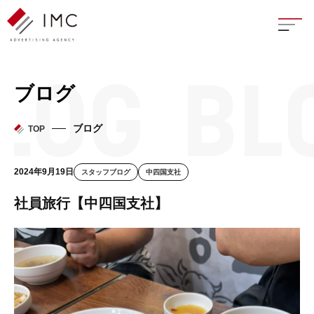
座談
ブログ
新卒
ブログ
TOP
中途
2024年9月19日
スタッフブログ
中四国支社
よく
社員旅行【中四国支社】
イン
フェ