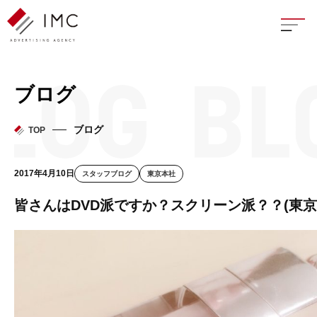
座談
ブログ
新卒
ブログ
TOP
中途
2017年4月10日
スタッフブログ
東京本社
よく
皆さんはDVD派ですか？スクリーン派？？(東京
イン
フェ