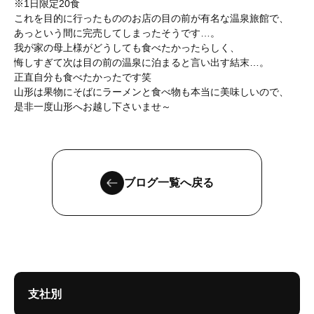
※1⽇限定20⾷
これを目的に行ったもののお店の目の前が有名な温泉旅館で、
あっという間に完売してしまったそうです…。
我が家の母上様がどうしても食べたかったらしく、
悔しすぎて次は目の前の温泉に泊まると言い出す結末…。
正直自分も食べたかったです笑
山形は果物にそばにラーメンと食べ物も本当に美味しいので、
是非一度山形へお越し下さいませ～
ブログ一覧へ戻る
支社別