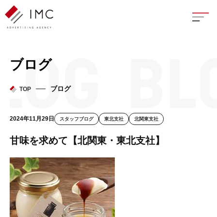
座談
ブログ
新卒
ブログ
TOP
中途
2024年11月29日
スタッフブログ
東北支社
北関東支社
よく
甘味を求めて【北関東・東北支社】
イン
フェ