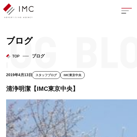
座談
ブログ
新卒
ブログ
TOP
中途
2019年4月13日
スタッフブログ
IMC東京中央
よく
清浄明潔【IMC東京中央】
イン
フェ