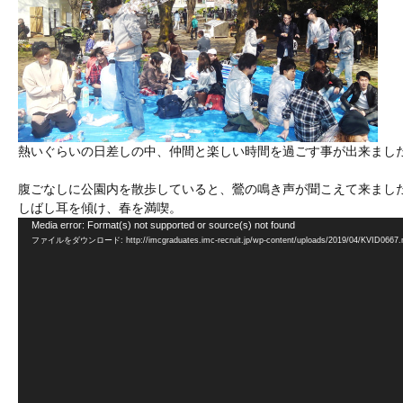
熱いぐらいの日差しの中、仲間と楽しい時間を過ごす事が出来まし
腹ごなしに公園内を散歩していると、鶯の鳴き声が聞こえて来まし
しばし耳を傾け、春を満喫。
動
Media error: Format(s) not supported or source(s) not found
ファイルをダウンロード: http://imcgraduates.imc-recruit.jp/wp-content/uploads/2019/04/KVID0667
画
プ
レ
ー
ヤ
ー