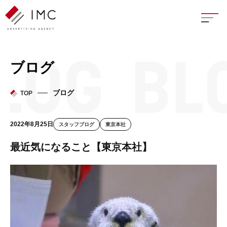
座談
ブログ
新卒
ブログ
TOP
中途
2022年8月25日
スタッフブログ
東京本社
よく
最近気になること【東京本社】
イン
フェ