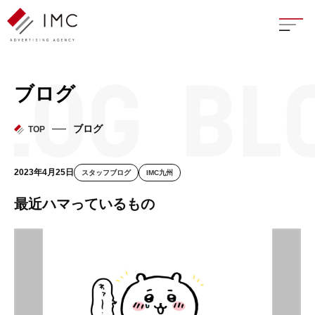
座談
ブログ
新卒
ブログ
TOP
中途
2023年4月25日
スタッフブログ
IMC九州
よく
最近ハマっているもの
イン
フェ