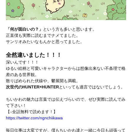
「何が面白いの？」
という方も多いと思います。
正直僕も実際に読むまでナメてました。
サンリオみたいなもんかと思ってました。
全然違いました！！！
深いんです！！！
ゆるい絵柄と可愛いキャラクターからは想像出来ない不条理で格
差のある世界観。
散りばめられた伏線や、鬱展開も満載。
次世代のHUNTER×HUNTER
といっても過言ではないでしょう。
ちいかわの魅力は言葉では伝えづらいので、ぜひ実際に読んでみ
て下さい！
【↓全話無料で読めます！】
https://twitter.com/ngnchiikawa
毎日仕事は大変ですが、僕もちいかわ達と一緒に今日も頑張って