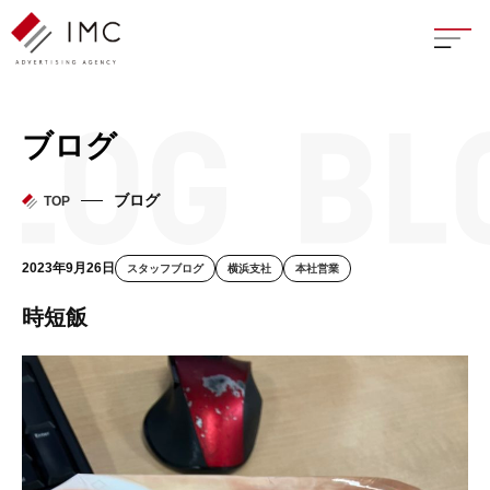
座談
ブログ
新卒
ブログ
TOP
中途
2023年9月26日
スタッフブログ
横浜支社
本社営業
よく
時短飯
イン
フェ