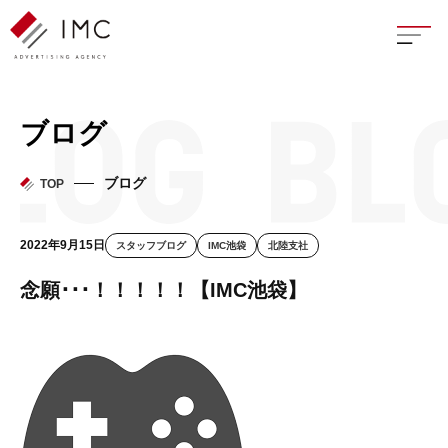
座談
ブログ
新卒
ブログ
TOP
中途
2022年9月15日
スタッフブログ
IMC池袋
北陸支社
よく
念願･･･！！！！！【IMC池袋】
イン
フェ