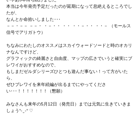
本当は今年発売予定だったのが延期になって息絶えるところでし
たが、
なんとか命拾いしました･･･
－－・－－ －－・ ・－・・ ・・ ・・－・・ ・・－ （モールス
信号でアリガトウ）
ちなみにわたしのオススメはスカイウォードソードと時のオカリ
ナなんですけど、
グラフィックの綺麗さと自由度、マップの広さでいうと確実にブ
レワイがおすすめなので、
もしまだゼルダシリーズひとつも遊んだ事ない！って方がいた
ら、
ぜひブレワイを来年続編が出るまでにやってくださ
い･･･！！！！！！！（懇願）
みなさんも来年の5月12日（発売日）までは元気に生きていきま
しょうᐡ- ̫ -ᐡ ♡