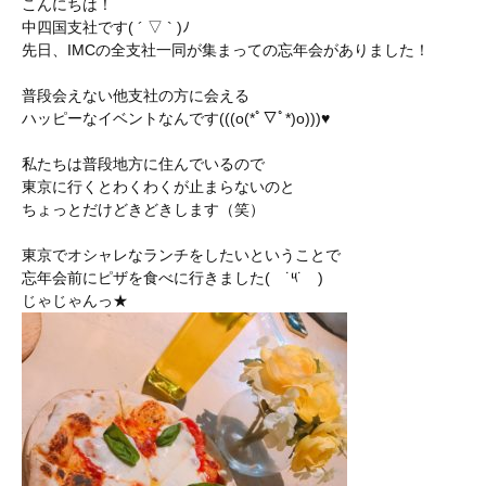
こんにちは！
中四国支社です( ´ ▽ ` )ﾉ
先日、IMCの全支社一同が集まっての忘年会がありました！
普段会えない他支社の方に会える
ハッピーなイベントなんです(((o(*ﾟ▽ﾟ*)o)))♥
私たちは普段地方に住んでいるので
東京に行くとわくわくが止まらないのと
ちょっとだけどきどきします（笑）
東京でオシャレなランチをしたいということで
忘年会前にピザを食べに行きました( ˙༥˙ )
じゃじゃんっ★