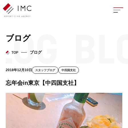
座談
ブログ
新卒
ブログ
TOP
中途
2018年12月10日
スタッフブログ
中四国支社
よく
忘年会in東京【中四国支社】
イン
フェ