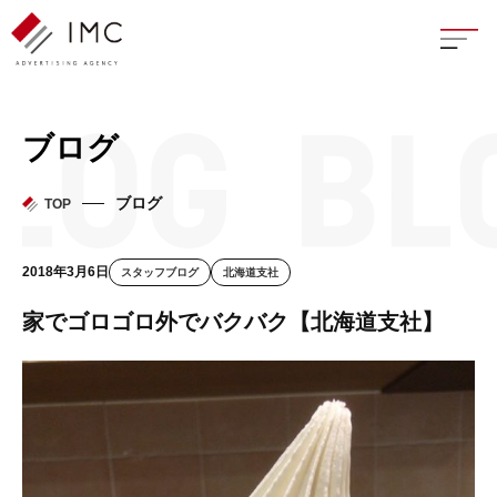
座談
ブログ
新卒
ブログ
TOP
中途
2018年3月6日
スタッフブログ
北海道支社
よく
家でゴロゴロ外でバクバク【北海道支社】
イン
フェ