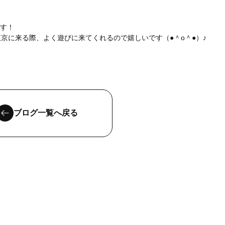
ます！
京に来る際、よく遊びに来てくれるので嬉しいです（●＾o＾●）♪
ブログ一覧へ戻る