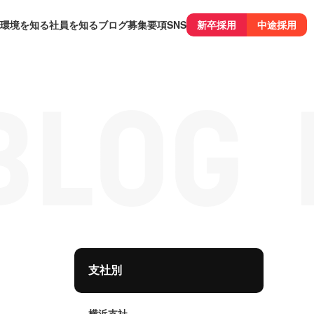
環境を知る
社員を知る
ブログ
募集要項
SNS
新卒採用
中途採用
支社別
横浜支社