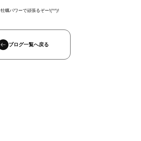
牡蠣パワーで頑張るぞー!(^^)!
ブログ一覧へ戻る