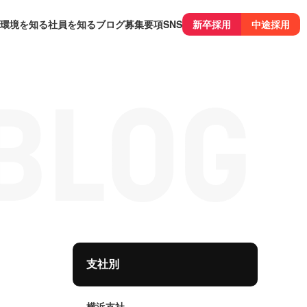
環境を知る
社員を知る
ブログ
募集要項
SNS
新卒採用
中途採用
支社別
横浜支社