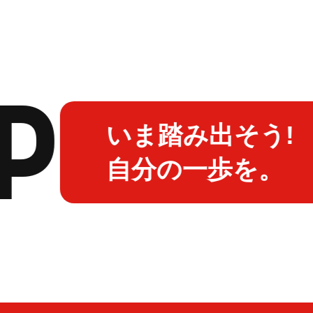
P
いま踏み出そう!
自分の一歩を。