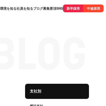
環境を知る
社員を知る
ブログ
募集要項
SNS
新卒採用
中途採用
支社別
横浜支社