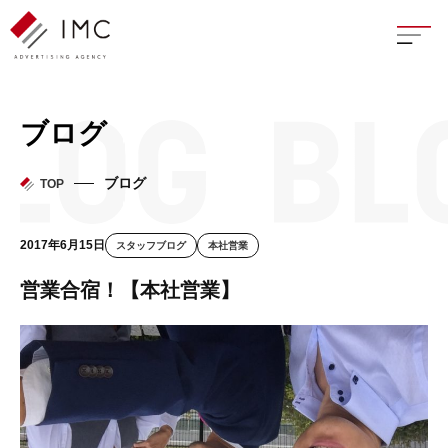
座談
ブログ
新卒
ブログ
TOP
中途
2017年6月15日
スタッフブログ
本社営業
よく
営業合宿！【本社営業】
イン
フェ