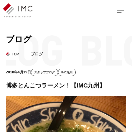
座談
ブログ
新卒
ブログ
TOP
中途
2018年4月19日
スタッフブログ
IMC九州
よく
博多とんこつラーメン！【IMC九州】
イン
フェ