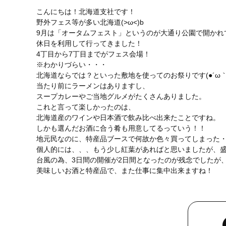
こんにちは！北海道支社です！
野外フェス等が多い北海道(>ω<)b
9月は「オータムフェスト」というのが大通り公園で開かれ
休日を利用して行ってきました！
4丁目から7丁目までがフェス会場！
※わかりづらい・・・
北海道ならでは？といった敷地を使ってのお祭りです(●´ω｀
当たり前にラーメンはありますし、
スープカレーやご当地グルメがたくさんありました。
これと言って楽しかったのは、
北海道産のワインや日本酒で飲み比べ出来たことですね。
しかも選んだお酒に合う肴も用意してるっていう！！
地元民なのに、特産品ブースで何故か色々買ってしまった
個人的には、、、もう少し紅葉があればと思いましたが、
台風の為、3日間の開催が2日間となったのが残念でしたが
美味しいお酒と特産品で、また仕事に集中出来ますね！