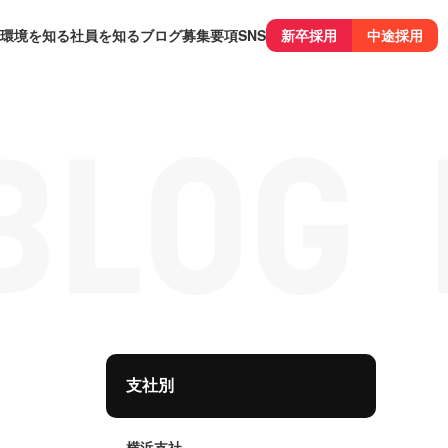
環境を知る
社員を知る
ブログ
募集要項
SNS
新卒採用
中途採用
支社別
横浜支社