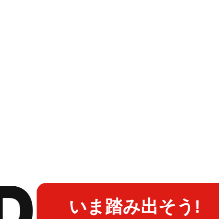
P
いま踏み出そう!