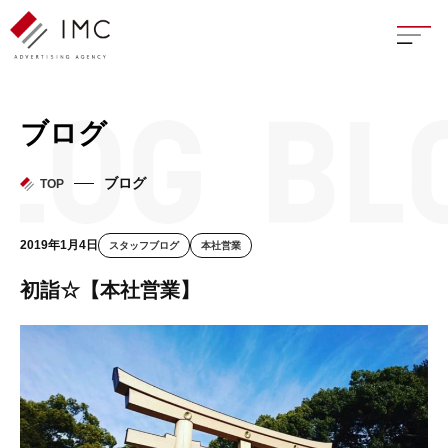
座談
ブログ
新卒
ブログ
TOP
中途
2019年1月4日
スタッフブログ
本社営業
よく
初詣☆【本社営業】
イン
フェ