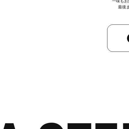
一味もお
最後