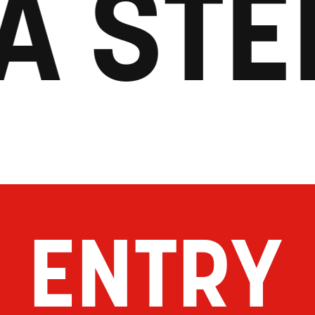
 STEP
ENTRY