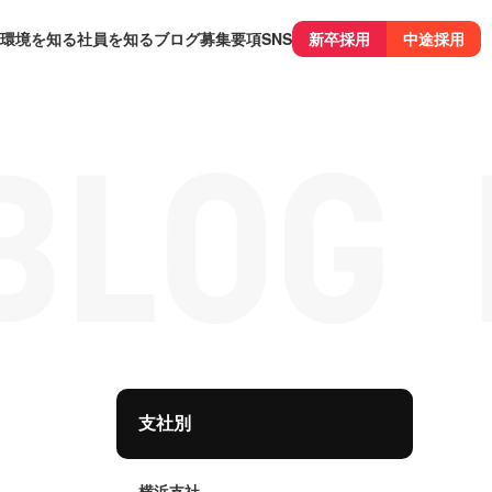
環境を知る
社員を知る
ブログ
募集要項
SNS
新卒採用
中途採用
支社別
横浜支社