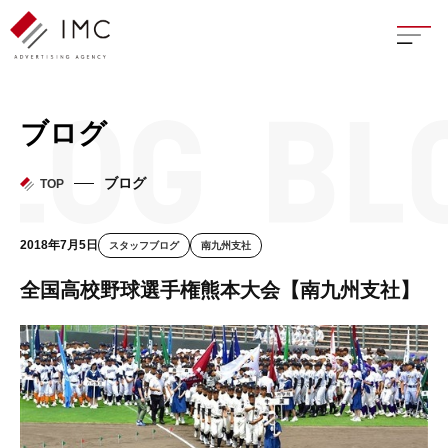
座談
ブログ
新卒
ブログ
TOP
中途
2018年7月5日
スタッフブログ
南九州支社
よく
全国高校野球選手権熊本大会【南九州支社】
イン
フェ