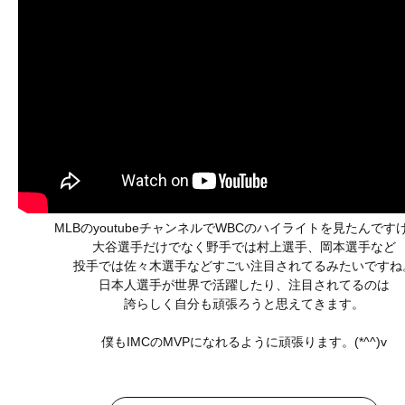
MLBのyoutubeチャンネルでWBCのハイライトを見たんです
大谷選手だけでなく野手では村上選手、岡本選手など
投手では佐々木選手などすごい注目されてるみたいですね
日本人選手が世界で活躍したり、注目されてるのは
誇らしく自分も頑張ろうと思えてきます。
僕もIMCのMVPになれるように頑張ります。(*^^)v