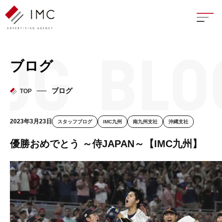
座談
ブログ
新卒
ブログ
TOP
中途
2023年3月23日
スタッフブログ
IMC九州
南九州支社
沖縄支社
よく
優勝おめでとう ～侍JAPAN～【IMC九州】
イン
フェ