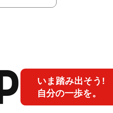
P
いま踏み出そう!
自分の一歩を。