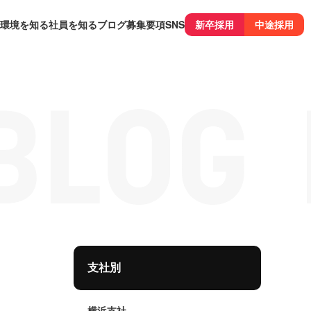
環境を知る
社員を知る
ブログ
募集要項
SNS
新卒採用
中途採用
支社別
横浜支社