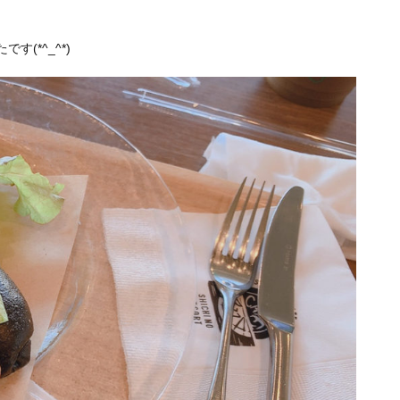
(*^_^*)