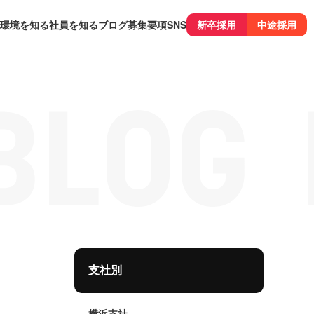
環境を知る
社員を知る
ブログ
募集要項
SNS
新卒採用
中途採用
支社別
横浜支社