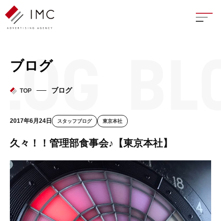
座談
ブログ
新卒
ブログ
TOP
中途
2017年6月24日
スタッフブログ
東京本社
よく
久々！！管理部食事会♪【東京本社】
イン
フェ