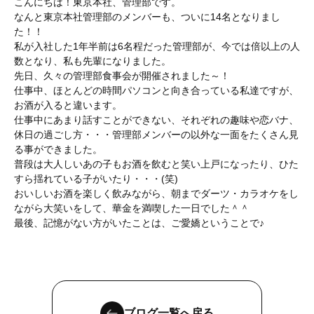
こんにちは！東京本社、管理部です。
なんと東京本社管理部のメンバーも、ついに14名となりまし
た！！
私が入社した1年半前は6名程だった管理部が、今では倍以上の人
数となり、私も先輩になりました。
先日、久々の管理部食事会が開催されました～！
仕事中、ほとんどの時間パソコンと向き合っている私達ですが、
お酒が入ると違います。
仕事中にあまり話すことができない、それぞれの趣味や恋バナ、
休日の過ごし方・・・管理部メンバーの以外な一面をたくさん見
る事ができました。
普段は大人しいあの子もお酒を飲むと笑い上戸になったり、ひた
すら揺れている子がいたり・・・(笑)
おいしいお酒を楽しく飲みながら、朝までダーツ・カラオケをし
ながら大笑いをして、華金を満喫した一日でした＾＾
最後、記憶がない方がいたことは、ご愛嬌ということで♪
ブログ一覧へ戻る