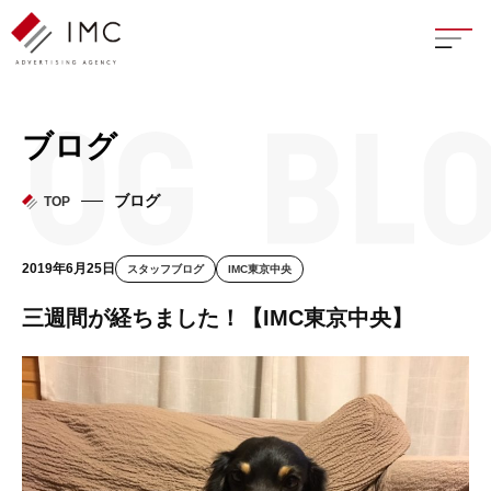
座談
ブログ
新卒
ブログ
TOP
中途
2019年6月25日
スタッフブログ
IMC東京中央
よく
三週間が経ちました！【IMC東京中央】
イン
フェ