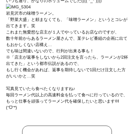
いつも通り、かなりのボリュームでした(((( °_° ))))
岩見沢市の味噌ラーメン。
「野菜大盛」と頼まなくても、「味噌ラーメン」というとコレが
出てきます。笑
これまた無愛想な店主が１人でやっているお店なのですが、
数十年前からあるラーメン屋さんで、某テレビ番組の企画に出て
もおかしくない店構え…
でも味は間違いないので、行列が出来る事も！
※「店主が返事をしないから2回注文を言ったら、ラーメンが2杯
出てきた」という都市伝説があるので、
もし行く機会があれば、返事を期待しないで1回だけ注文した方
がいいかと…笑
写真見ていたら食べたくなりますね♪
毎回ラーメン代以上の高速料金を払って食べに行っているので、
もっと仕事を頑張ってラーメン代を確保したいと思いますꉂꉂ
(ᵔᗜᵔ*)