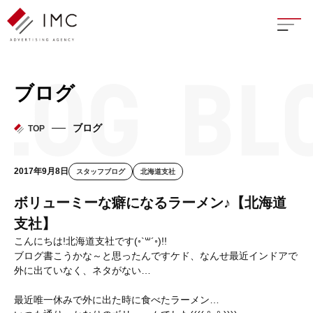
座談
ブログ
新卒
ブログ
TOP
中途
2017年9月8日
スタッフブログ
北海道支社
よく
ボリューミーな癖になるラーメン♪【北海道
支社】
こんにちは!北海道支社です(◦`꒳´◦)!!
ブログ書こうかな～と思ったんですケド、なんせ最近インドアで
イン
外に出ていなく、ネタがない…
フェ
最近唯一休みで外に出た時に食べたラーメン…