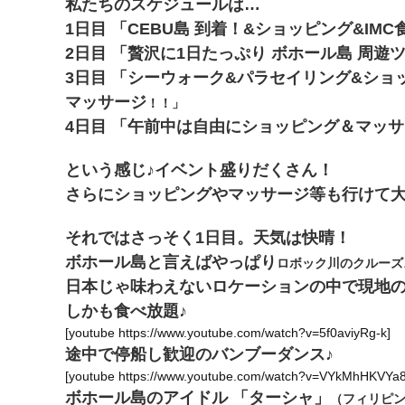
私たちのスケジュールは…
1日目 「CEBU島 到着！&ショッピング&IM
2日目 「贅沢に1日たっぷり ボホール島 周
3日目 「シーウォーク&パラセイリング&ショ
マッサージ
！！」
4日目 「午前中は自由にショッピング＆マッ
という感じ♪
イベント盛りだくさん！
さらにショッピングやマッサージ等も行けて
それではさっそく1日目。天気は快晴！
ボホール島と言えばやっぱり
ロボック川のクルーズ
日本じゃ味わえないロケーションの中で現地
しかも食べ放題♪
[youtube https://www.youtube.com/watch?v=5f0aviyRg-k]
途中で停船し歓迎のバンブーダンス♪
[youtube https://www.youtube.com/watch?v=VYkMhHKVYa8
ボホール島のアイドル 「ターシャ」
（フィリピ