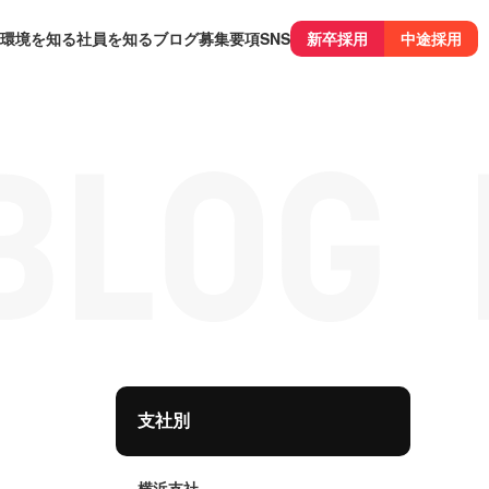
環境を知る
社員を知る
ブログ
募集要項
SNS
新卒採用
中途採用
支社別
横浜支社