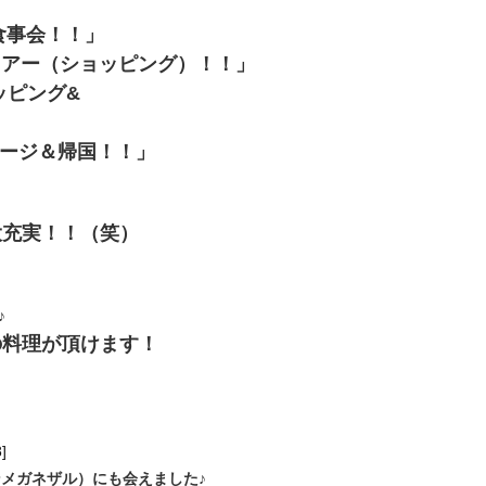
C食事会！！」
遊ツアー（ショッピング）！！」
ッピング&
サージ＆帰国！！」
大充実！！（笑）
♪
の料理が頂けます！
]
ンメガネザル）
にも会えました♪