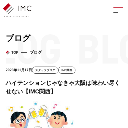
座談
ブログ
新卒
ブログ
TOP
中途
2023年11月17日
スタッフブログ
IMC関西
よく
ハイテンションじゃなきゃ大阪は味わい尽く
せない【IMC関西】
イン
フェ