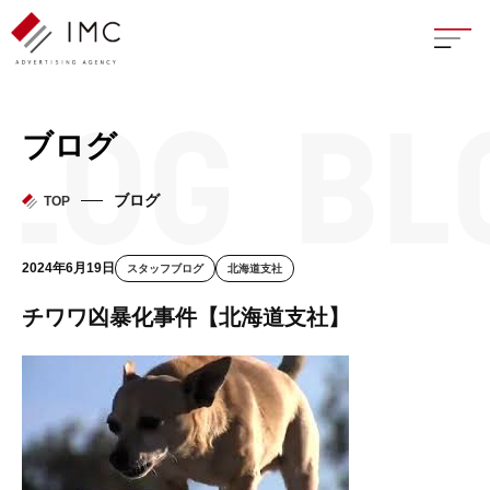
座談
ブログ
新卒
ブログ
TOP
中途
2024年6月19日
スタッフブログ
北海道支社
よく
チワワ凶暴化事件【北海道支社】
イン
フェ