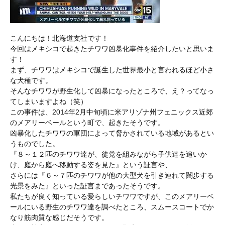
こんにちは！北海道支社です！
今回はメキシコで起きたチワワ凶暴化事件を紹介したいと思いま
す！
まず、チワワはメキシコで誕生した世界最小と言われるほど小さ
な犬種です。
そんなチワワが野生化して凶暴になったところで、え？ってなっ
てしまいますよね（笑）
この事件は、2014年2月中旬頃に米アリゾナ州フェニックス近郊
のメアリーベールという町で、起きたそうです。
凶暴化したチワワの軍団によって脅かされている地域があるとい
うものでした。
『８～１２匹のチワワ達が、徒党を組みながら子供達を追いか
け、庭から庭へ移動する姿を見た』という証言や、
さらには『６～７匹のチワワが他の大型犬を引き連れて闊歩する
光景をみた』といった証言まであったそうです。
私たちが良く知っている愛らしいチワワですが、このメアリーベ
ールにいる野生のチワワ達を調べたところ、スムースコートでか
なり筋肉質な感じだそうです。