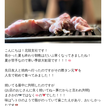
こんにちは！北陸支社です！
長かった夏も終わり朝晩はだいぶ寒くなってきましたね！
夏が苦手なので寒い季節大歓迎です！！！
先日友人と焼肉へ行ったのですがその際タン元
を
人生で初めて食べてみました！！
焼いてる最中に判明したのですが
(お店のおじさんに良く焼いてね～豚だからと言われ判明)
まさかの
ではなく
の
でした！！！
味は㌧トロのようで脂がのっていて歯ごたえがあり、おいしかっ
たです