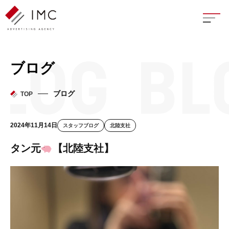
座談
ブログ
新卒
ブログ
TOP
中途
2024年11月14日
スタッフブログ
北陸支社
よく
タン元
【北陸支社】
イン
フェ