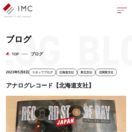
座談
ブログ
新卒
ブログ
TOP
中途
2023年5月8日
スタッフブログ
北海道支社
東北支社
北関東支社
よく
アナログレコード【北海道支社】
イン
フェ