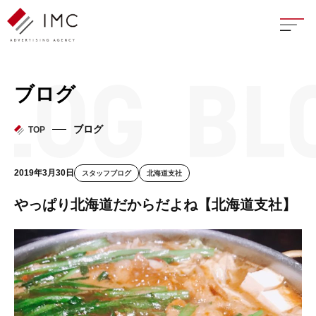
座談
ブログ
新卒
ブログ
TOP
中途
2019年3月30日
スタッフブログ
北海道支社
よく
やっぱり北海道だからだよね【北海道支社】
イン
フェ