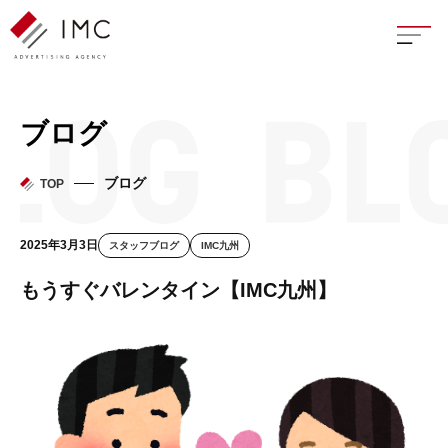
座談
ブログ
新卒
ブログ
TOP
中途
2025年3月3日
スタッフブログ
IMC九州
よく
もうすぐバレンタイン【IMC九州】
イン
フェ