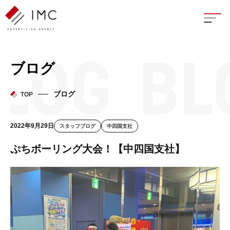
座談
ブログ
新卒
ブログ
TOP
中途
2022年9月29日
スタッフブログ
中四国支社
よく
ぷちボーリング大会！【中四国支社】
イン
フェ