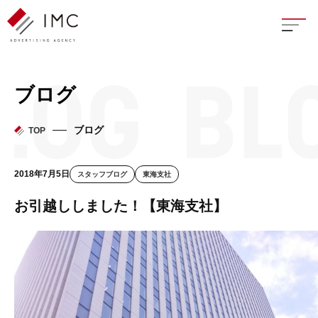
座談
ブログ
新卒
ブログ
TOP
中途
2018年7月5日
スタッフブログ
東海支社
よく
お引越ししました！【東海支社】
イン
フェ