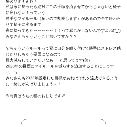
構ありますよね！
私は家に帰ったら絶対にこの手順を済ませてからじゃないと椅子
に座れない！っていう
勝手なマイルール（多いので割愛します）があるので全て終わら
せて椅子に座るまで
家に帰ってきた～～～～～！！って感じがしないんですよね(*_*)
みなさんもそういうこと無いですか？？
でもそういうルールって変に自分を縛り付けて勝手にストレス感
じたりしちゃう要因になるので
極力減らしていきたいなあ･･･と思ってます(笑)
2023年の目標にマイルールを減らすを追加することにします
₍ ᐢ. ̫ .ᐢ ₎
みなさんも2023年設定した目標があればそれを達成できるよう
に一緒にがんばりましょう～！
※写真はうちの猫のおしりです※