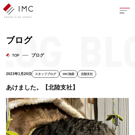
座談
ブログ
新卒
ブログ
TOP
中途
2023年1月20日
スタッフブログ
IMC池袋
北陸支社
よく
あけました。【北陸支社】
イン
フェ