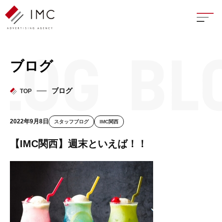
座談
ブログ
新卒
ブログ
TOP
中途
2022年9月8日
スタッフブログ
IMC関西
よく
【IMC関西】週末といえば！！
イン
フェ