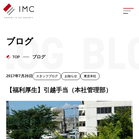
座談
ブログ
新卒
ブログ
TOP
中途
2017年7月26日
スタッフブログ
お知らせ
東京本社
よく
【福利厚生】引越手当（本社管理部）
イン
フェ