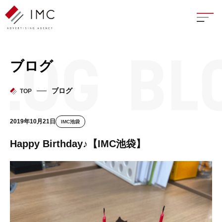
座談
ブログ
新卒
ブログ
TOP
中途
2019年10月21日
IMC池袋
よく
Happy Birthday♪【IMC池袋】
イン
フェ