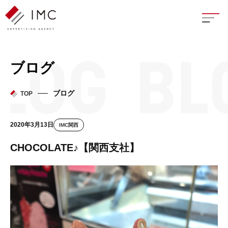
座談
ブログ
新卒
ブログ
TOP
中途
2020年3月13日
IMC関西
よく
CHOCOLATE♪【関西支社】
イン
フェ