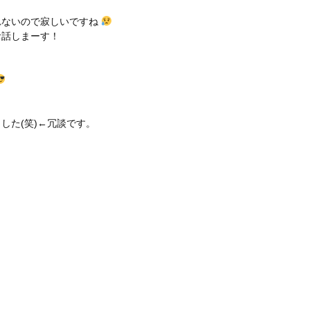
れないので寂しいですね
お話しまーす！
した(笑)←冗談です。