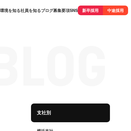
環境を知る
社員を知る
ブログ
募集要項
SNS
新卒採用
中途採用
支社別
横浜支社