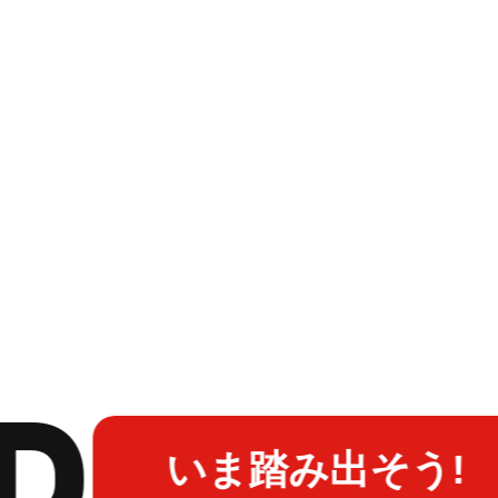
P
いま踏み出そう!