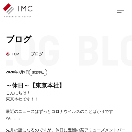
座談
ブログ
新卒
ブログ
TOP
中途
2020年3月9日
東京本社
よく
～休日～【東京本社】
こんにちは！
東京本社です！！
イン
最近のニュースはずっとコロナウイルスのことばかりです
ね。。。
フェ
先月の話になるのですが、休日に豊洲の某アミューズメントパー