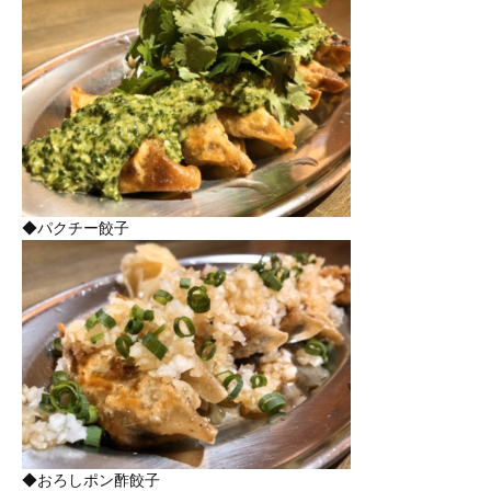
◆パクチー餃子
◆おろしポン酢餃子