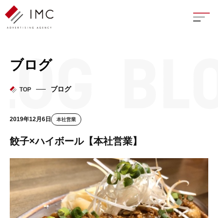
座談
ブログ
新卒
ブログ
TOP
中途
2019年12月6日
本社営業
よく
餃子×ハイボール【本社営業】
イン
フェ