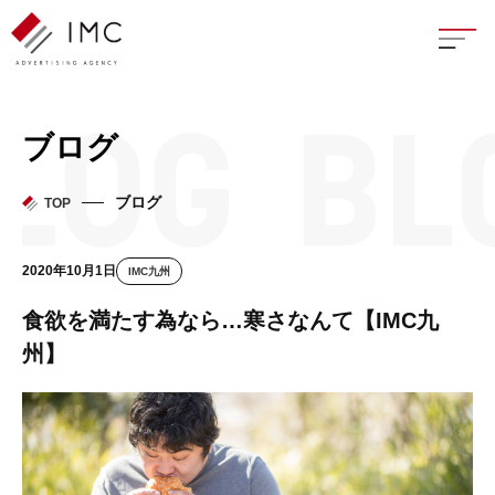
座談
ブログ
新卒
ブログ
TOP
中途
2020年10月1日
IMC九州
よく
食欲を満たす為なら…寒さなんて【IMC九
州】
イン
フェ