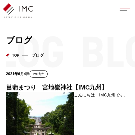
座談
ブログ
新卒
ブログ
TOP
中途
2021年6月4日
IMC九州
よく
菖蒲まつり 宮地嶽神社【IMC九州】
こんにちは！IMC九州です。
イン
フェ