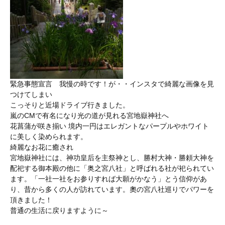
緊急事態宣言 我慢の時です！が・・インスタで綺麗な画像を見
つけてしまい
こっそりと近場ドライブ行きました。
嵐のCMで有名になり光の道が見れる宮地嶽神社へ
花菖蒲が咲き揃い 境内一円はエレガントなパープルやホワイト
に美しく染められます。
綺麗なお花に癒され
宮地嶽神社には、神功皇后を主祭神とし、勝村大神・勝頼大神を
配祀する御本殿の他に「奥之宮八社」と呼ばれる社が祀られてい
ます。「一社一社をお参りすれば大願がかなう」とう信仰があ
り、昔から多くの人が訪れています。奧の宮八社巡りでパワーを
頂きました！
普通の生活に戻りますように～