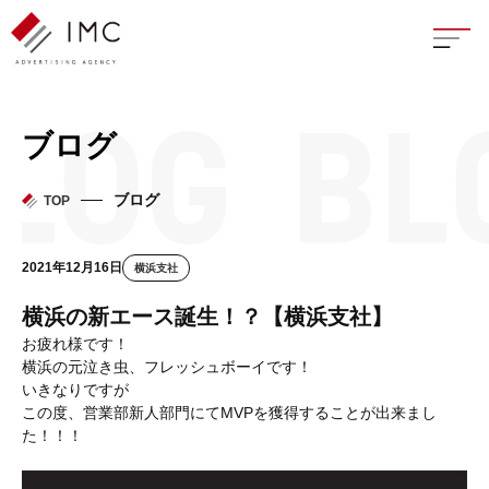
座談
ブログ
新卒
ブログ
TOP
中途
2021年12月16日
横浜支社
よく
横浜の新エース誕生！？【横浜支社】
お疲れ様です！
横浜の元泣き虫、フレッシュボーイです！
いきなりですが
イン
この度、営業部新人部門にてMVPを獲得することが出来まし
た！！！
フェ