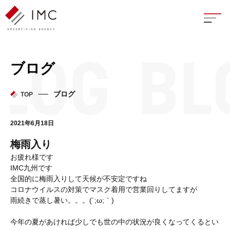
座談
ブログ
新卒
ブログ
TOP
中途
2021年6月18日
よく
梅雨入り
お疲れ様です
IMC九州です
全国的に梅雨入りして天候が不安定ですね
イン
コロナウイルスの対策でマスク着用で営業回りしてますが
雨続きで蒸し暑い。。。(´;ω;｀)
フェ
今年の夏があければ少しでも世の中の状況が良くなってくるとい